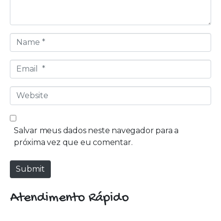
*
N
a
m
E
e
m
*
a
W
i
e
l
b
*
s
Salvar meus dados neste navegador para a
i
próxima vez que eu comentar.
t
e
Submit
Atendimento Rápido