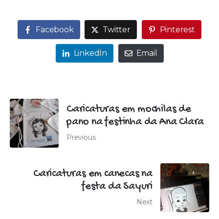
Facebook
Twitter
Pinterest
LinkedIn
Email
Caricaturas em mochilas de
pano na festinha da Ana Clara
Previous
Caricaturas em canecas na
festa da Sayuri
Next