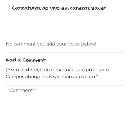
Caricaturas ao vivo em canecas Bayer
No comment yet, add your voice below!
Add a Comment
O seu endereço de e-mail não será publicado.
Campos obrigatórios são marcados com
*
C
o
m
m
e
n
t